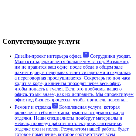
Сопутствующие услуги
Дизайн-проект интерьера офиса
Сотрудники уходят.
Мало кто задерживается больше чем за год. Возможно,
им не нравится ваш офис: после обеда в общем зале
пахнет едой, в перерывах тянет сигаретами из курилки,
а переговорная прослушивается. Секретарь по пол часа
ходит за кофе, а клиенты проходят через весь офис,
чтобы попасть в туалет. Если это проблемы вашего
офиса, то мы знаем, как их исправить. Мы спроектируем
офис под бизнес-процессы, чтобы привлечь персонал.
Ремонт и отделка
Комплексная услуга, которая
включает в себя все этапы ремонта: от демонтажа до
отделки. Наши специалисты подберут материалы и
мебель, проведут работы по электрике, сантехнике,
отделке стен и полов. Результатом нашей работы будет
готовое помещение, которое соответствует всем