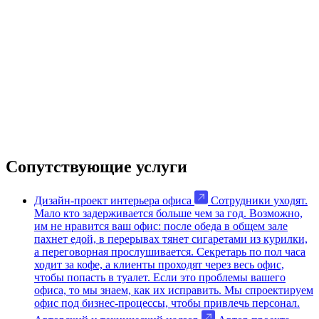
Сопутствующие услуги
Дизайн-проект интерьера офиса
Сотрудники уходят.
Мало кто задерживается больше чем за год. Возможно,
им не нравится ваш офис: после обеда в общем зале
пахнет едой, в перерывах тянет сигаретами из курилки,
а переговорная прослушивается. Секретарь по пол часа
ходит за кофе, а клиенты проходят через весь офис,
чтобы попасть в туалет. Если это проблемы вашего
офиса, то мы знаем, как их исправить. Мы спроектируем
офис под бизнес-процессы, чтобы привлечь персонал.