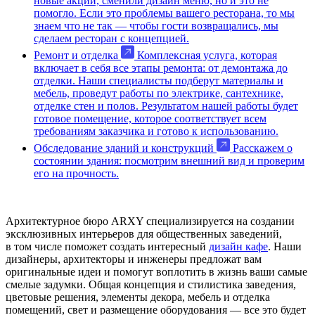
новые акции, сменили дизайн меню, но и это не
помогло. Если это проблемы вашего ресторана, то мы
знаем что не так — чтобы гости возвращались, мы
сделаем ресторан с концепцией.
Ремонт и отделка
Комплексная услуга, которая
включает в себя все этапы ремонта: от демонтажа до
отделки. Наши специалисты подберут материалы и
мебель, проведут работы по электрике, сантехнике,
отделке стен и полов. Результатом нашей работы будет
готовое помещение, которое соответствует всем
требованиям заказчика и готово к использованию.
Обследование зданий и конструкций
Расскажем о
состоянии здания: посмотрим внешний вид и проверим
его на прочность.
Архитектурное бюро ARXY специализируется на создании
эксклюзивных интерьеров для общественных заведений,
в том числе поможет создать интересный
дизайн кафе
. Наши
дизайнеры, архитекторы и инженеры предложат вам
оригинальные идеи и помогут воплотить в жизнь ваши самые
смелые задумки. Общая концепция и стилистика заведения,
цветовые решения, элементы декора, мебель и отделка
помещений, свет и размещение оборудования — все это будет